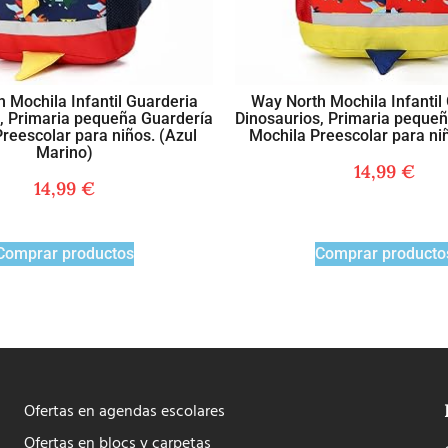
 Mochila Infantil Guarderia
Way North Mochila Infantil
, Primaria pequeña Guardería
Dinosaurios, Primaria peque
reescolar para niños. (Azul
Mochila Preescolar para niñ
Marino)
14,99
€
14,99
€
Comprar productos
Comprar producto
Ofertas en agendas escolares
Ofertas en blocs y carpetas