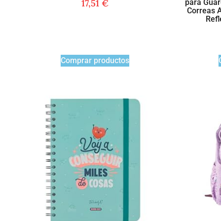
17,51
€
para Guard
Correas A
Refl
Comprar productos