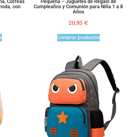
ña, Correas
Pequeña – Juguetes de Regalo de
moda, con
Cumpleaños y Comunión para Niña 1 a 8
Años
20,95
€
s
Comprar productos