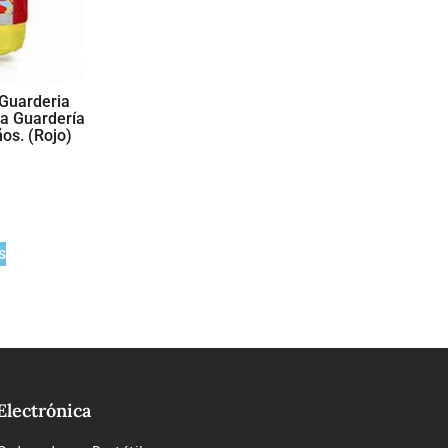
 Guarderia
ña Guardería
os. (Rojo)
s
Electrónica